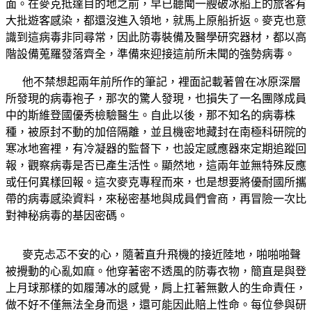
面。在麥克抵達目的地之前，早已聽聞一艘破冰船上的旅客有
大批遊客感染，都還沒進入領地，就馬上原船折返。麥克也意
識到這病毒非同尋常，因此防毒裝備及醫學研究器材，都以高
階設備蒐羅發落齊全，準備來迎接這前所未聞的強勢病毒。
他不禁想起兩年前所作的筆記，裡面記載著曾在冰原深層
所發現的病毒袍子，那次的驚人發現，也損失了一名團隊成員
中的斯維登國優秀檢驗醫生。自此以後，那不知名的病毒株
種，被原封不動的加倍隔離，並且機密地藏封在南極科研院的
寒冰地窖裡，有冷凝器的監督下，也設定感應器來定期追蹤回
報，觀察病毒是否已產生活性。顯然地，這兩年並無特殊反應
或任何異樣回報。這次麥克專程而來，也是想要將優耐國所攜
帶的病毒感染資料，來秘密基地與成員們會商，再冒險一次比
對神秘病毒的基因密碼。
麥克忐忑不安的心，隨著直升飛機的接近陸地，啪啪啪聲
被攪動的心亂如麻。他穿著密不透風的防毒衣物，簡直是與登
上月球那樣的如履薄冰的感覺，肩上扛著無數人的生命責任，
做不好不僅無法全身而退，還可能因此賠上性命。每位參與研