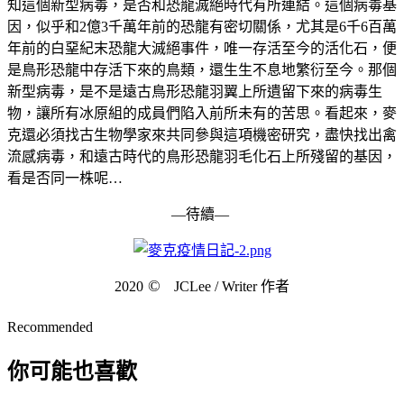
知這個新型病毒，是否和恐龍滅絕時代有所連結。這個病毒基
因，似乎和2億3千萬年前的恐龍有密切關係，尤其是6千6百萬
年前的白堊紀末恐龍大滅絕事件，唯一存活至今的活化石，便
是鳥形恐龍中存活下來的鳥類，還生生不息地繁衍至今。那個
新型病毒，是不是遠古鳥形恐龍羽翼上所遺留下來的病毒生
物，讓所有冰原組的成員們陷入前所未有的苦思。看起來，麥
克還必須找古生物學家來共同參與這項機密研究，盡快找出禽
流感病毒，和遠古時代的鳥形恐龍羽毛化石上所殘留的基因，
看是否同一株呢…
—待續—
©
2020
JCLee / Writer 作者
Recommended
你可能也喜歡