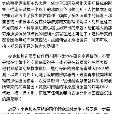
究的醫學專家都不敢大意，依萊星球因為暖化因素所造成的影
響，從南極融掉一半以上的冰原景色可想而知，人們根本無從
得知到底溶出了多少遠古菌種，喚醒了多久沉睡中的病毒。那
些毒物，也根本沒有在科學依據的文獻裡出現過，對於這樣看
不見的敵人，科學家也擔心起世界末日的來臨，恐怕連人類都
可能遭遇像恐龍時代的滅絕。這實在是太可怕了，連科學家們
都會因為無知而深感惶恐，該如何做才能撲滅這一發不可收
拾、卻又看不見的催命火勢呢？！
麥克和其它國際伙伴們不眠不休地在研究室裡檢測，不管
是撈在空氣中的空飄病毒袍子，或者是在新裸露的冰原表層，
他們都希望刮挖樣本資料，進行仔細的醫學病毒基因DNA檢
測，以先比對外面可隨手汲取的檢驗報告，最後再來掀開地窖
裡的那個機密檔案。沒有料想到，從優耐國嚴重發病患者體液
所帶來的病毒基因，竟然和南極的冰原層所蒐證的病毒DNA
代碼一模一樣，那…這還有任何意義再去掀開那冰窖裡面沉睡
的魔鬼嗎？
於是，麥克和冰原組的同伴們協議討論後，想要進一步探