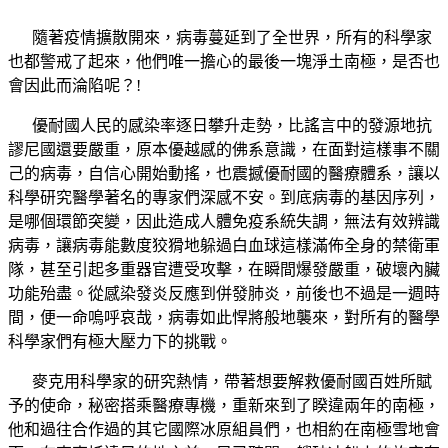
隨著疫情擴散開來，病毒蔓延到了全世界，所有的科學家
也都警戒了起來，他們唯一擔心的最後一塊淨土南極，是否也
會因此而淪陷呢？!
優耐國人民的感染率逐日攀升走勢，比謠言中的發源地抗
謬尼國還要嚴重，原本優越感的佛系意識，在面對這樣事不關
己的病毒，自信心開始動搖，也震撼優耐國的醫療體系，讓以
科學研究醫學著名的專家們深感不安。到底病毒的基因序列，
是哪個環節突變，因此造成人體免疫系統失調，無法有效辨識
病毒，讓病毒能數度狡猾地躲過白血球這樣滿佈全身的禁衛軍
隊，甚至引起多重器官遭受攻擊，在瞬間爆發嚴重，破壞內臟
功能殆盡。從感染發炎反應到併發肺炎，前後也不過是一週時
間，便一命嗚呼哀哉，病毒如此悍將般地襲來，對所有的醫學
科學家們有極大壓力下的挑戰。
麥克用科學家的研究熱情，帶著想要解救優耐國百姓所賦
予的使命，秘密搭乘醫療專機，重新來到了睽違兩年的南極，
他和過往合作過的其它國際冰原組員們，也相約在南極雪地會