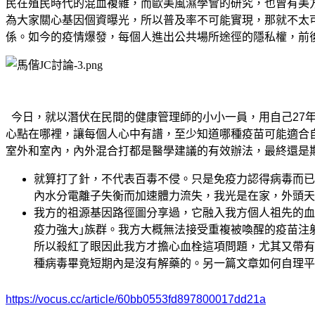
民在殖民時代的混血複雜，而歐美風濕學會的研究，也曾有美
為大家關心基因個資曝光，所以普及率不可能實現，那就不太
係。如今的疫情爆發，每個人進出公共場所途徑的隱私權，前後
今日，就以潛伏在民間的健康管理師的小小一員，用自己27
心點在哪裡，讓每個人心中有譜，至少知道哪種疫苗可能適合
室外和室內，內外混合打都是醫學建議的有效辦法，最終還是
就算打了針，不代表百毒不侵。只是免疫力認得病毒而已
內水分電離子失衡而加速體力流失，我光是在家，外頭天氣
我方的祖源基因路徑圖分享過，它融入我方個人祖先的血
疫力強大｣族群。我方大概無法接受重複被喚醒的疫苗注射
所以殺紅了眼
因此我方才擔心血栓這項問題，尤其又帶有
種病毒畢竟短期內是沒有解藥的。另一篇文章如何自理平
https://vocus.cc/article/60bb0553fd897800017dd21a