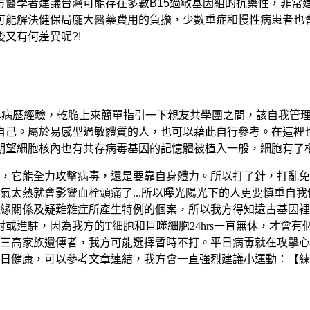
方醫學者建議台灣可能存在多數B15過敏基因組的抗藥性，非常
可能解決健保局龐大醫藥費用的負擔，少數重症和慢性病患者也
又有何差異呢?!
年病歷經驗，乾脆上來簡單指引一下親友共學團之間，該自我管
自己。屬於易感型過敏體質的人，也可以藉此自行參考。在這裡
期望細胞核內也有共存病毒基因的記憶體被植入一般，細胞
有了
，它能全力攻擊病毒，還是要靠自身體力。所以打了針，打亂免
太熱就會影響血栓頭痛了...所以曝光陽光下的人更要慎重自我
緣關係及疑難雜症所產生特例的個案，所以我方得知遠古基因裡
或進駐，因為我方的T細胞和巨噬細胞24hrs一直無休，才會
三高家族遺傳者，我方可能選擇暫時不打。平日病毒就在攻擊心
日健康，可以參考文章連結，我方會一直強烈建議小運動：
【練