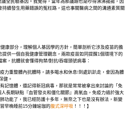
建議全民驗基因。我覺得，當年為那議題也是吵得沸沸揚揚，因
會持續發生用藥錯誤的冤枉路，這也事關醫病之間的溝通素質關
理健康部分，理解個人基因學的方針，簡單剖析它涉及疫苗的擔
也提供一個自我健康管理觀念，兩款疫苗如同提醒1個環境下的
檔案，抗體就會懂得拘禁/對抗/吞噬頭號病毒
：
疫力重整體內抗體時，請多喝水和休息!到處趴趴走，會因為體
保健。
有記憶體，還記得新冠病毒，那就是常常被拿出來討論的「免
有個人長期缺點『血管發炎和僵化關節』高氧血，免疫力過於強大
肺功能了，我已經防護十多年，無奈之下也是沒有辦法，新變
習早晚睡前15分鐘瑜珈的
腹式深呼吸
！！！】