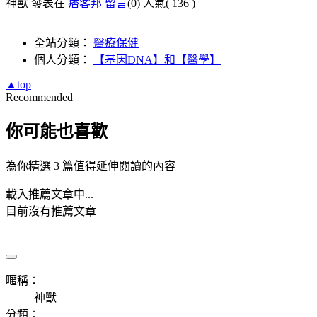
神獸 發表在
痞客邦
留言
(0)
人氣(
136
)
全站分類：
醫療保健
個人分類：
【基因DNA】和【醫學】
▲top
Recommended
你可能也喜歡
為你精選 3 篇值得延伸閱讀的內容
載入推薦文章中...
目前沒有推薦文章
暱稱：
神獸
分類：