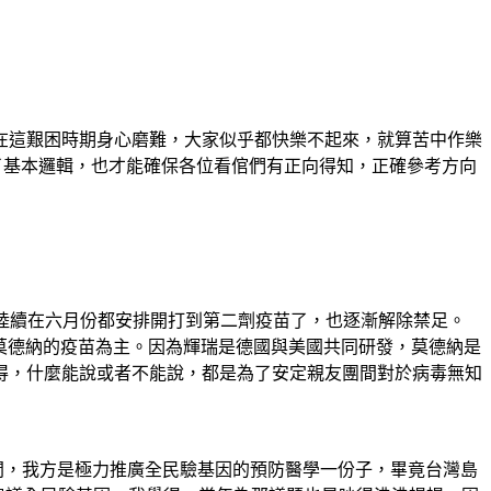
，在這艱困時期身心磨難，大家似乎都快樂不起來，就算苦中作樂
了基本邏輯，也才能確保各位看倌們有正向得知，正確參考方向
陸續在六月份都安排開打到第二劑疫苗了，也逐漸解除禁足。
和莫德納的疫苗為主。因為輝瑞是德國與美國共同研發，莫德納是
得，什麼能說或者不能說，都是為了安定親友團間對於病毒無知
間，我方是極力推廣全民驗基因的預防醫學一份子，畢竟台灣島