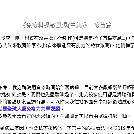
《
免疫科過敏風濕(中集)
》
-
疫苗篇
-
吵成一團，也實在沒甚麼心情創作(
可是還是擠了肉粽靈感...
)
方式先來教育咱家老小(
看來體能只有能力吃熟食類喇
)，他們懂
禁令，我方跨海用音樂時間陪伴著度過，目前大多數銀髮族已經
反應後如何應急，我們也先體驗聊過了。北美較多使用都是輝瑞
外的醫護朋友互通有無，可以你來我往地多國分享打針後體感心
就是全球人類免疫力共學課題
。
多參考釐清自己的需求傾向，在加國是可以自由選擇打哪一種。
到病毒基因，也會私下來徵詢一下宮主的心得看法。在2019年