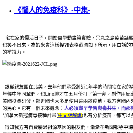
《惱人的免疫科》-中集-
宅在家的慢活日子，開始自學動畫篇實驗，呆丸之島疫苗話題
也笑不出來。為蝦米會這樣捏?!!表格截圖如下所示，用白話的
的辨識力。
銀髮親友團在北美，去年他們承受將近1年半的時間宅在家的
年輕中年同輩們，也Line聊才在五月份打了第一劑，副作用
美國投資研發，鄰近國也大多是使用這兩款疫苗。我方有國內
的民心。它有一個未來概念：
人必須盡早學習與毒共生，而那
*加拿大新冠病毒接種計畫(
中文版解說
)也有分析疫苗，都可以
得知我方有自費驗過祖源基因的親友們，漸漸在新聞報導中聽